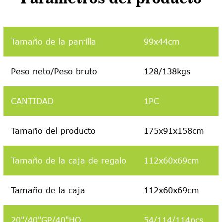
Tamaño de la parrilla
99x44cm
Peso neto/Peso bruto
128/138kgs
CANTIDAD
1PC
Tamaño del producto
175x91x158cm
Tamaño de la caja de regalo
112x60x69cm
Tamaño de la caja
112x60x69cm
20"/40"GP/40"HQ
54/114/114pcs