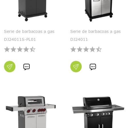
Serie de barbacoas a gas
Serie de barbacoas a gas
DJ24011S-PL01
DJ24011

