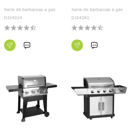
Serie de barbacoas a gas
Serie de barbacoas a gas
DJ24024
DJ24281

