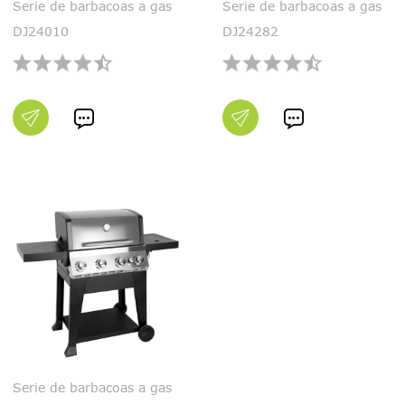
Serie de barbacoas a gas
Serie de barbacoas a gas
DJ24010
DJ24282


Serie de barbacoas a gas