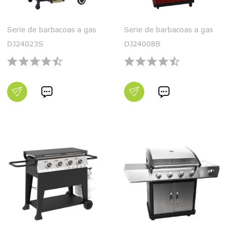
Serie de barbacoas a gas
Serie de barbacoas a gas
DJ24023S
DJ24008B

