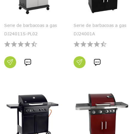
Serie de barbacoas a gas
Serie de barbacoas a gas
DJ24011S-PL02
DJ24001A

