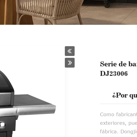
Serie de b
DJ23006
¿Por qu
Como fabricant
exteriores, pu
fábrica. Dongji