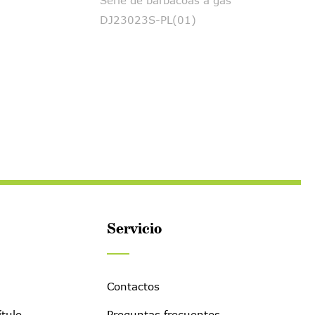
Serie de barbacoas a gas
DJ23023S-PL(01)
Servicio
Contactos
ítulo
Preguntas frecuentes