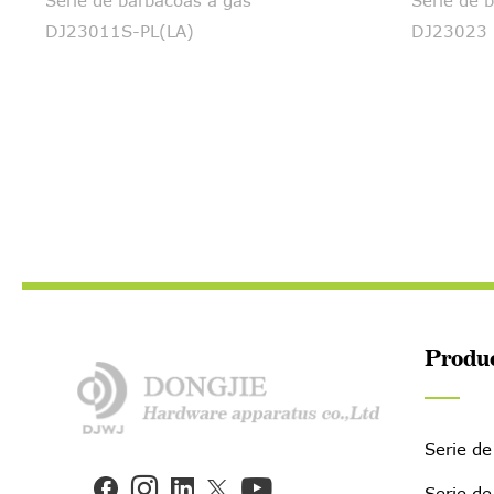
Serie de barbacoas a gas
Serie de 
DJ23011S-PL(LA)
DJ23023
Produ
Serie de


Serie de