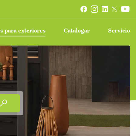


s para exteriores
Catalogar
Servicio
Serie de barbacoas eléctricas