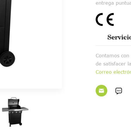
entrega puntua
Servici
Contamos con 
de satisfacer
Correo electr

