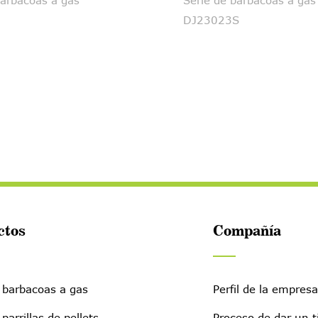
barbacoas a gas
Serie de barbacoas a gas
DJ23023S
ctos
Compañía
 barbacoas a gas
Perfil de la empresa
 parrillas de pellets
Proceso de dar un t