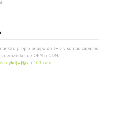
l.
o
nuestro propio equipo de I+D y somos capaces
 las demandas de OEM u ODM.
ónico:ykdjwj@vip.163.com